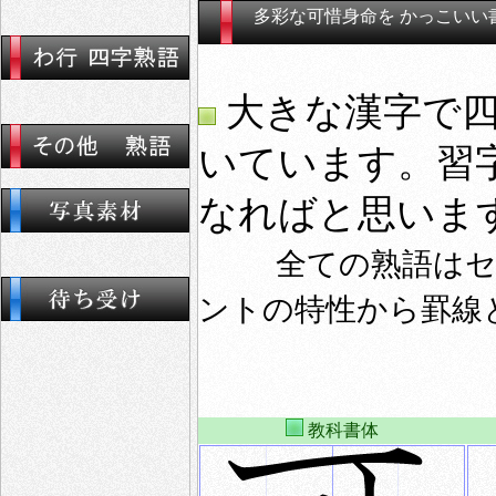
多彩な可惜身命を かっこいい
大きな漢字で四
いています。習
なればと思いま
全ての熟語は
ントの特性から罫線
教科書体