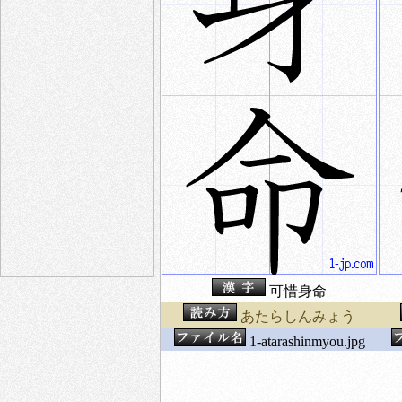
可惜身命
あたらしんみょう
1-atarashinmyou.jpg