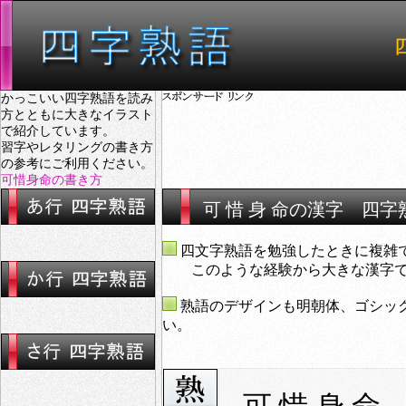
かっこいい四字熟語を読み
方とともに大きなイラスト
で紹介しています。
習字やレタリングの書き方
の参考にご利用ください。
可惜身命の書き方
可 惜 身 命の漢字 四字
四文字熟語を勉強したときに複雑
このような経験から大きな漢字で表
熟語のデザインも明朝体、ゴシッ
い。