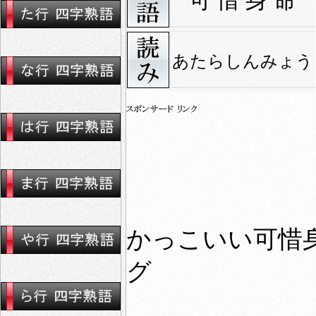
可 惜 身 命
あたらしんみょう
かっこいい可惜身
グ