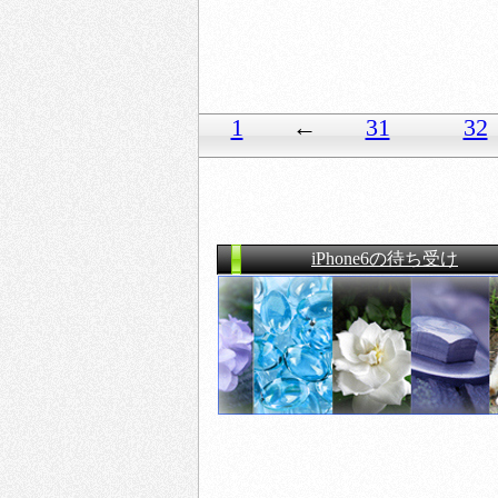
1
←
31
32
iPhone6の待ち受け