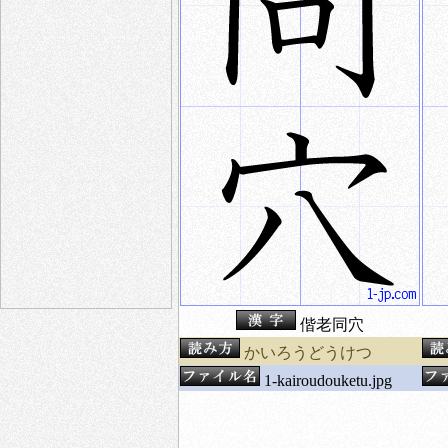
偕老同穴
かいろうどうけつ
1-kairoudouketu.jpg