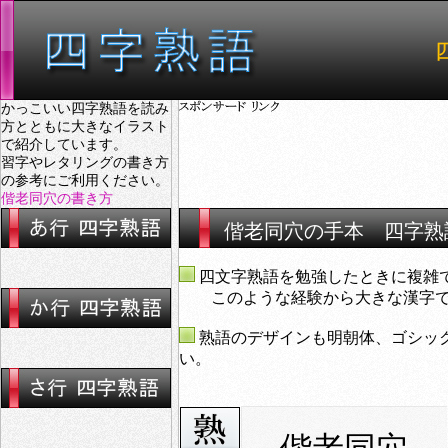
かっこいい四字熟語を読み
方とともに大きなイラスト
で紹介しています。
習字やレタリングの書き方
の参考にご利用ください。
偕老同穴の書き方
偕老同穴の手本 四字熟
四文字熟語を勉強したときに複雑
このような経験から大きな漢字で表
熟語のデザインも明朝体、ゴシッ
い。