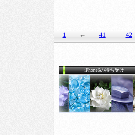
1
←
41
42
iPhone6の待ち受け