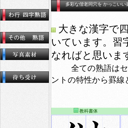
多彩な偕老同穴を かっこいい
大きな漢字で四
いています。習
なればと思いま
全ての熟語は
ントの特性から罫線
教科書体