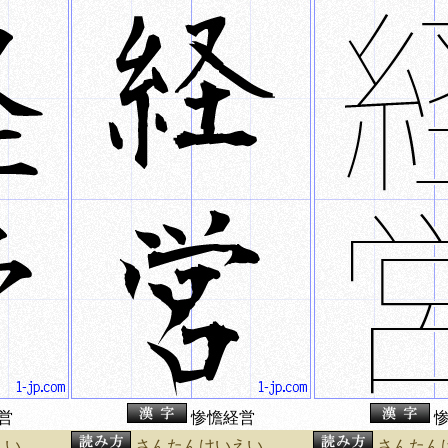
営
惨憺経営
惨
えい
さんたんけいえい
さんたん