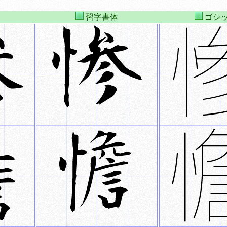
習字書体
ゴシ