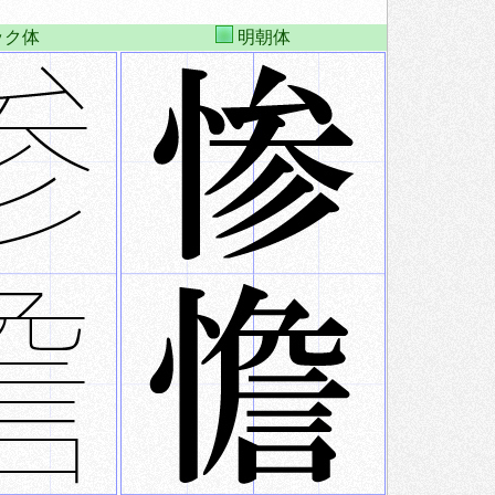
ック体
明朝体