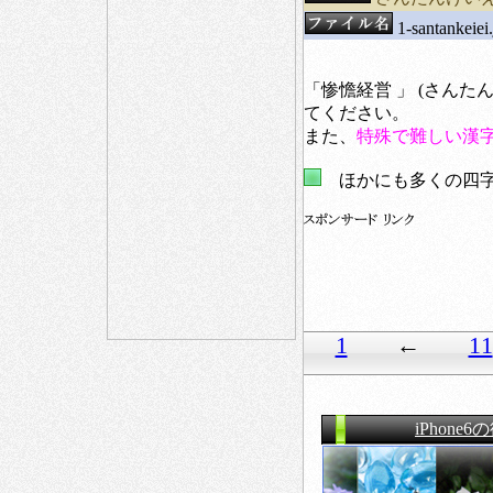
1-santankeiei
「惨憺経営 」 (さん
てください。
また、
特殊で難しい漢
ほかにも多くの四字
1
←
11
iPhone