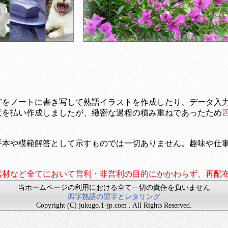
どをノートに書き写して熟語イラストを作成したり、データ入
意を払い作成しましたが、緻密な過程の積み重ねであったため
手本や模範解答として示すものでは一切ありません。趣味や仕
素材など全てにおいて営利・非営利の目的にかかわらず、再配
当ホームページの利用における全て一切の責任を負いません
四字熟語の習字とレタリング
Copyright (C) jukugo.1-jp.com . All Rights Reserved.