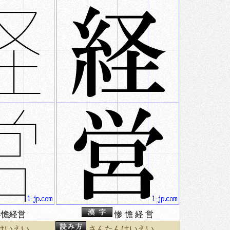
憺経営
惨 憺 経 営
けいえい
さんたんけいえい