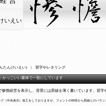
 経 営
けいえい
さんたんけいえい) | 習字やレタリング
を かっこいい書体で一覧にしています
で惨憺経営を表示し、背景には罫線を薄く書いています。習字
ング（中央表示）加工をしておりますが、フォントの特性から罫線とのバラン