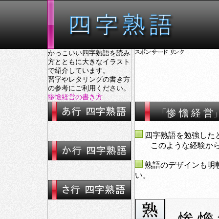
かっこいい四字熟語を読み
方とともに大きなイラスト
で紹介しています。
習字やレタリングの書き方
の参考にご利用ください。
惨憺経営の書き方
「惨 憺 経 
四字熟語を勉強した
このような経験から大
熟語のデザインも明
い。