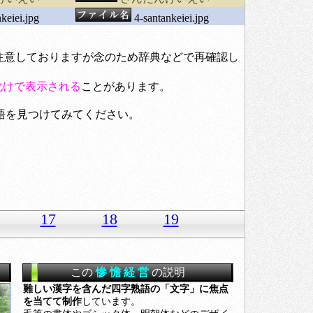
keiei.jpg
4-santankeiei.jpg
う注意しておりますが念のため辞典などで再確認し
化けで表示される
ことがあります。
語を見つけてみてください。
17
18
19
この
惨 憺 経 営
の説明
難しい漢字を含んだ四字熟語の「文字」に焦点
を当てて制作
しています。