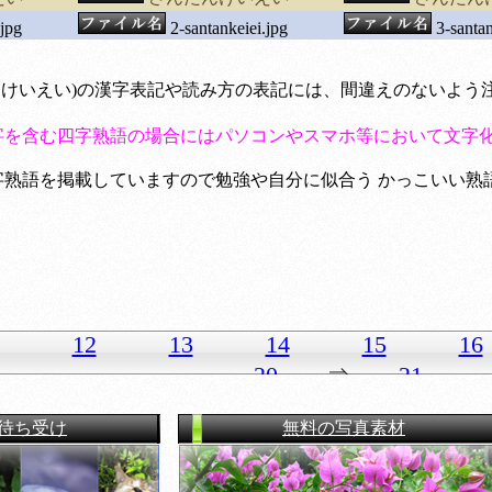
.jpg
2-santankeiei.jpg
3-santan
たんけいえい)の漢字表記や読み方の表記には、間違えのないよ
字を含む四字熟語の場合にはパソコンやスマホ等において文字
熟語を掲載していますので勉強や自分に似合う かっこいい熟
12
13
14
15
16
20
⇒
21
6の待ち受け
無料の写真素材