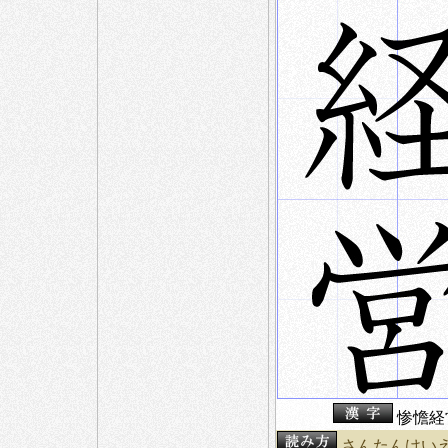
惨憺経
さんたんけい