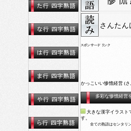
惨 憺
さんたん
かっこいい惨憺経営 (
多彩な惨憺経営
大きな漢字イラスト
す。
全ての熟語はセンタリ