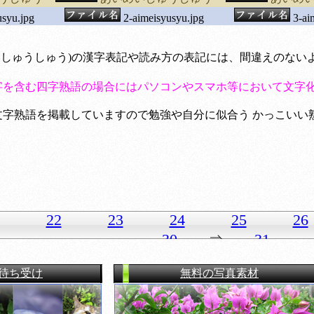
syu.jpg
2-aimeisyusyu.jpg
3-ai
めいしゅうしゅう)の漢字表記や読み方の表記には、間違えのな
字を含む四字熟語の場合にはパソコンやスマホ等において文字
字熟語を掲載していますので勉強や自分に似合う かっこいい
22
23
24
25
26
30
⇒
31
6の待ち受け
無料の写真素材