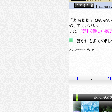
1-aimeisyu
「哀鳴啾啾 」 (あい
認してください。
また、
特殊で難しい漢
ほかにも多くの四文
1
←
21
iPhone