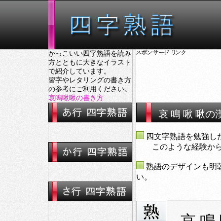
かっこいい四字熟語を読み
方とともに大きなイラスト
で紹介しています。
習字やレタリングの書き方
の参考にご利用ください。
哀鳴啾啾の書き方
哀 鳴 啾 啾
四文字熟語を勉強し
このような経験から大
熟語のデザインも明
い。