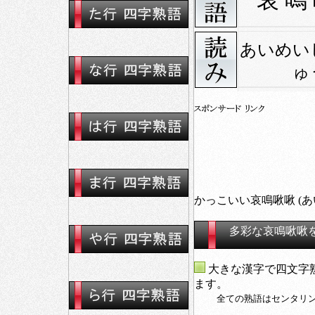
哀 鳴
あいめい
ゅ
かっこいい哀鳴啾啾 (
多彩な哀鳴啾啾
大きな漢字で四文字
ます。
全ての熟語はセンタリ