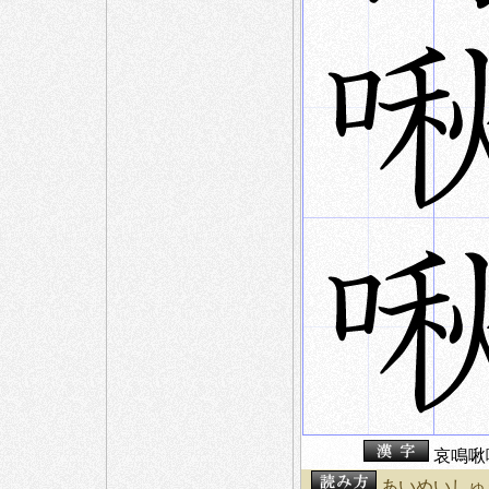
哀鳴啾
あいめいしゅ