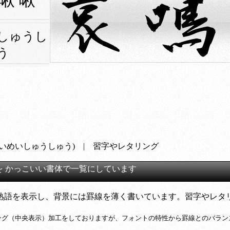
 啾 啾
しゅうし
う
あいめいしゅうしゅう) | 習字やレタリング
を かっこいい書体で一覧にしています
熟語を表示し、背景には罫線を薄く書いています。習字やレタ
ング（中央表示）加工をしておりますが、フォントの特性から罫線とのバラン