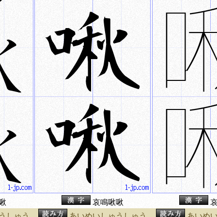
啾
哀鳴啾啾
哀
うしゅう
あいめいしゅうしゅう
あいめ