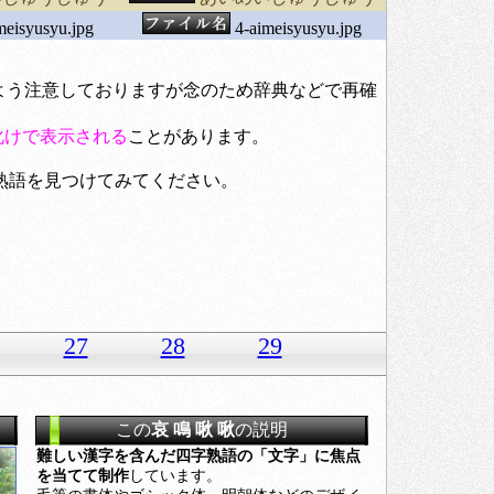
meisyusyu.jpg
4-aimeisyusyu.jpg
いよう注意しておりますが念のため辞典などで再確
化けで表示される
ことがあります。
熟語を見つけてみてください。
27
28
29
この
哀 鳴 啾 啾
の説明
難しい漢字を含んだ四字熟語の「文字」に焦点
を当てて制作
しています。