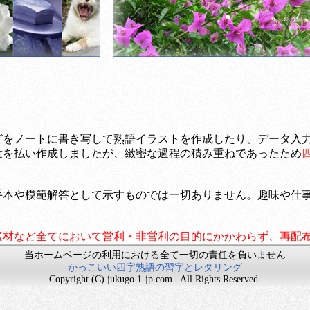
どをノートに書き写して熟語イラストを作成したり、データ入
意を払い作成しましたが、緻密な過程の積み重ねであったため
手本や模範解答として示すものでは一切ありません。趣味や仕
素材など全てにおいて営利・非営利の目的にかかわらず、再配
当ホームページの利用における全て一切の責任を負いません
かっこいい四字熟語の習字とレタリング
Copyright (C) jukugo.1-jp.com . All Rights Reserved.