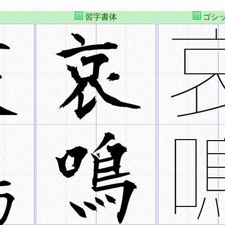
習字書体
ゴシ