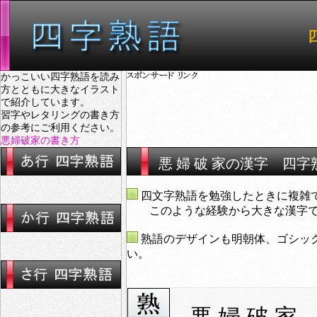
かっこいい四字熟語を読み
方とともに大きなイラスト
で紹介しています。
習字やレタリングの書き方
の参考にご利用ください。
悪婦破家の書き方
悪 婦 破 家の漢字 四字
四文字熟語を勉強したときに複雑
このような経験から大きな漢字で表
熟語のデザインも明朝体、ゴシッ
い。