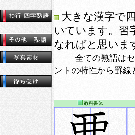
大きな漢字で四
いています。習
なればと思いま
全ての熟語は
ントの特性から罫線
教科書体