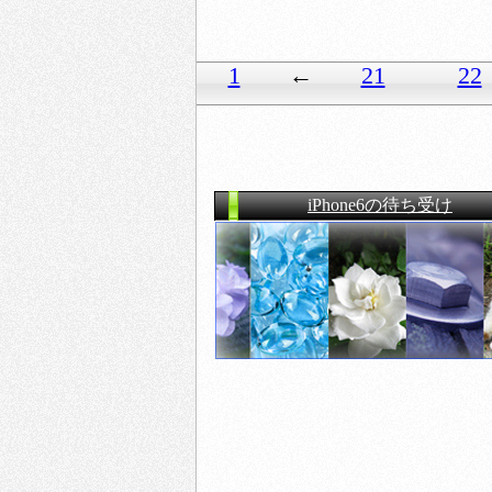
1
←
21
22
iPhone6の待ち受け