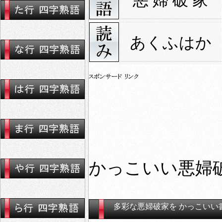
悪 婦 破 家
あくふはか
かっこいい悪婦破
多彩な悪婦破家を かっこいい